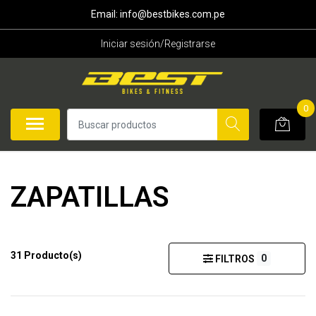
Email: info@bestbikes.com.pe
Iniciar sesión/Registrarse
0
ZAPATILLAS
31 Producto(s)
0
FILTROS