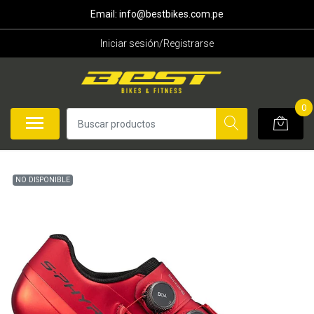
Email: info@bestbikes.com.pe
Iniciar sesión/Registrarse
0
NO DISPONIBLE