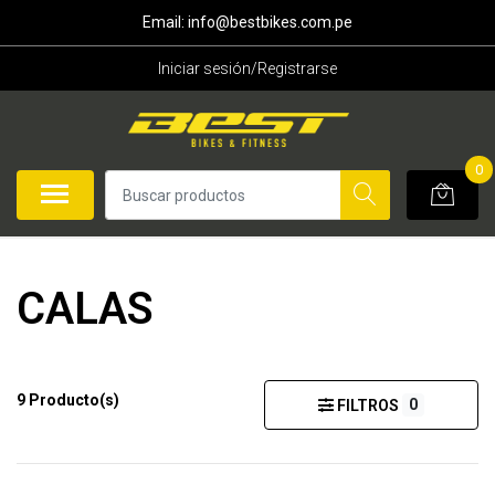
Email: info@bestbikes.com.pe
Iniciar sesión/Registrarse
0
CALAS
9 Producto(s)
0
FILTROS