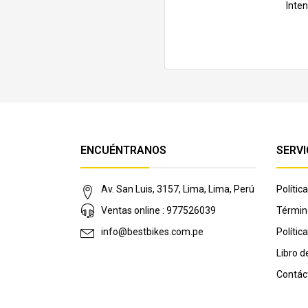
Inte
ENCUÉNTRANOS
SERVI
Av. San Luis, 3157, Lima, Lima, Perú
Políti
Ventas online : 977526039
Términ
info@bestbikes.com.pe
Polític
Libro 
Contác