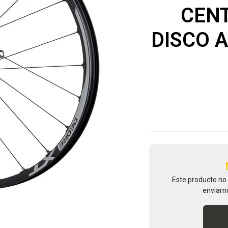
CEN
DISCO A
Este producto no
enviarn