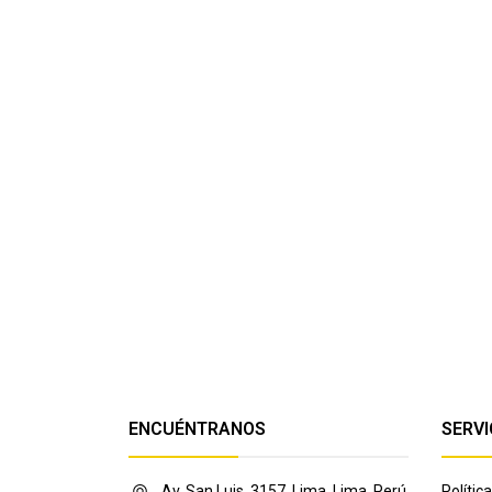
ENCUÉNTRANOS
SERVI
Av. San Luis, 3157, Lima, Lima, Perú
Políti