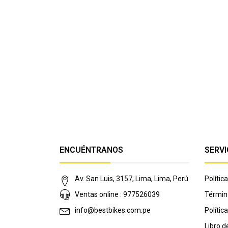
ENCUÉNTRANOS
SERVI
Av. San Luis, 3157, Lima, Lima, Perú
Políti
Ventas online : 977526039
Términ
info@bestbikes.com.pe
Polític
Libro 