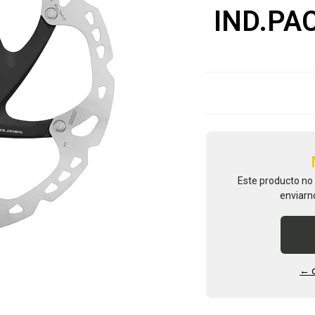
IND.PA
Este producto no
enviarn
← o