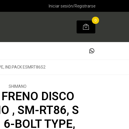
Iniciar sesión/Registrarse
0
PE, IND.PACK ESMRT86S2
SHIMANO
 FRENO DISCO
 , SM-RT86, S
6-BOLT TYPE,