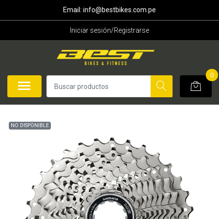
Email: info@bestbikes.com.pe
Iniciar sesión/Registrarse
0
NO DISPONIBLE