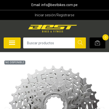
Email: info@bestbikes.com.pe
Iniciar sesión/Registrarse
0
NO DISPONIBLE