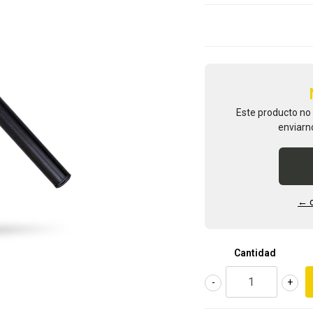
Este producto no
enviarn
← o
Cantidad
-
+