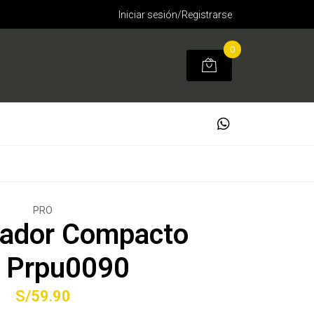
Iniciar sesión/Registrarse
0
PRO
flador Compacto
 Prpu0090
S/59.90