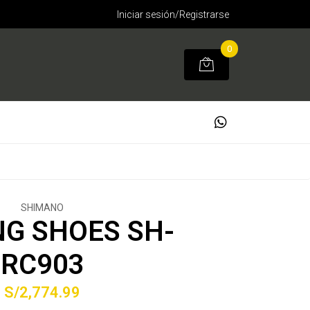
Iniciar sesión/Registrarse
0
SHIMANO
NG SHOES SH-
RC903
S/2,774.99