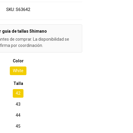
SKU:
S63642
r guía de tallas Shimano
antes de comprar. La disponibilidad se
firma por coordinación.
Color
White
Talla
42
43
44
45