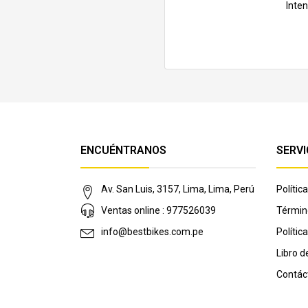
Inte
ENCUÉNTRANOS
SERVI
Av. San Luis, 3157, Lima, Lima, Perú
Políti
Ventas online : 977526039
Términ
info@bestbikes.com.pe
Polític
Libro 
Contác